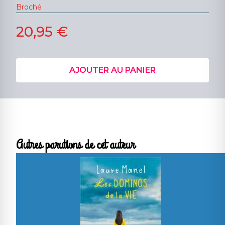
Broché
20,95 €
AJOUTER AU PANIER
Autres parutions de cet auteur