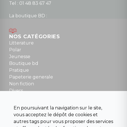
Tel : 01 48 83 67 47
La boutique BD :
Lundi : 14h30 à 19h
Mardi au samedi : 10h à 13h / 14h à 19h
Dimanche : 10h30 à 12h30
NOS CATÉGORIES
Tel : 01 48 89 13 88
Litterature
Polar
Fermé le dimanche en Juillet et Août
Jeunesse
Boutique bd
NOUS CONTACTER
Pratique
contact@la-griffe-noire.com
Papeterie generale
Non fiction
Divers
Science fiction
Beaux livres et art
En poursuivant la navigation sur le site,
Para scolaire
vous acceptez le dépôt de cookies et
Histoire
autres tags pour vous proposer des services
Pochoteque