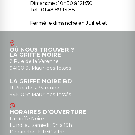
Dimanche : 10h30 à 12h30
Tel : 01 48 89 13 88
Fermé le dimanche en Juillet et
Août
Contact
OÙ NOUS TROUVER ?
contact@la-griffe-noire.com
LA GRIFFE NOIRE
0148836747
2 Rue de la Varenne
94100 St Maur-des-fossés
LA GRIFFE NOIRE BD
11 Rue de la Varenne
94100 St Maur-des-fossés
HORAIRES D'OUVERTURE
La Griffe Noire :
Lundi au samedi : 9h à 19h
Dimanche : 10h30 à 13h