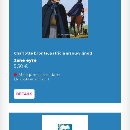
Charlotte brontë, patricia arrou-vignod
Jane eyre
5,50 €
Manquant sans date
Quantité en stock : 0
DÉTAILS