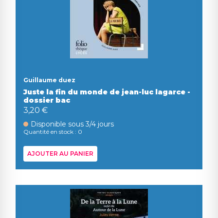
Guillaume duez
Juste la fin du monde de jean-luc lagarce -
dossier bac
3,20 €
Disponible sous 3/4 jours
Quantité en stock : 0
AJOUTER AU PANIER