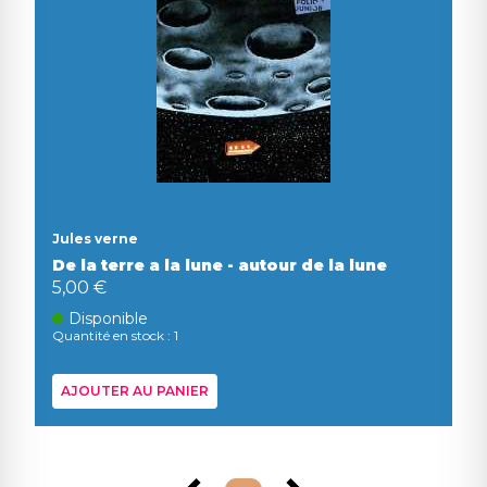
Jules verne
De la terre a la lune - autour de la lune
5,00 €
Disponible
Quantité en stock : 1
AJOUTER AU PANIER