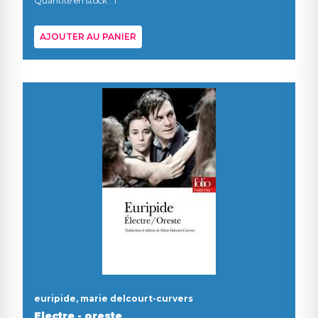
Quantité en stock : 1
AJOUTER AU PANIER
euripide, marie delcourt-curvers
Electre - oreste