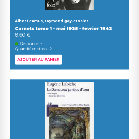
Albert camus, raymond gay-crosier
Carnets tome 1 - mai 1935 - fevrier 1942
8,60 €
Disponible
Quantité en stock : 2
AJOUTER AU PANIER