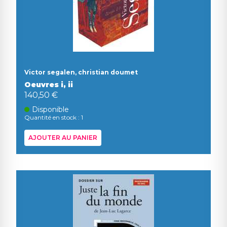
Victor segalen, christian doumet
Oeuvres i, ii
140,50 €
Disponible
Quantité en stock : 1
AJOUTER AU PANIER