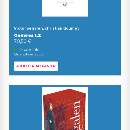
Victor segalen, christian doumet
Oeuvres t.2
70,50 €
Disponible
Quantité en stock : 1
AJOUTER AU PANIER