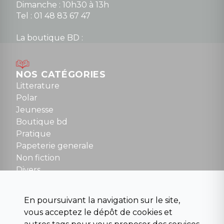
Dimanche : 10h30 à 13h
Tel : 01 48 83 67 47
La boutique BD :
Lundi : 14h30 à 19h
Mardi au samedi : 10h à 13h / 14h à 19h
Dimanche : 10h30 à 12h30
NOS CATÉGORIES
Tel : 01 48 89 13 88
Litterature
Polar
Fermé le dimanche en Juillet et Août
Jeunesse
Boutique bd
NOUS CONTACTER
Pratique
contact@la-griffe-noire.com
Papeterie generale
Non fiction
Divers
Science fiction
Beaux livres et art
En poursuivant la navigation sur le site,
Para scolaire
vous acceptez le dépôt de cookies et
Histoire