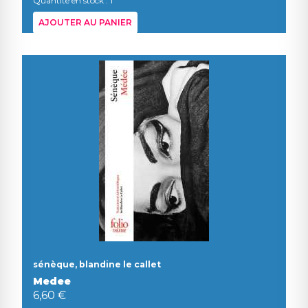
Quantité en stock : 1
AJOUTER AU PANIER
sénèque, blandine le callet
Medee
6,60 €