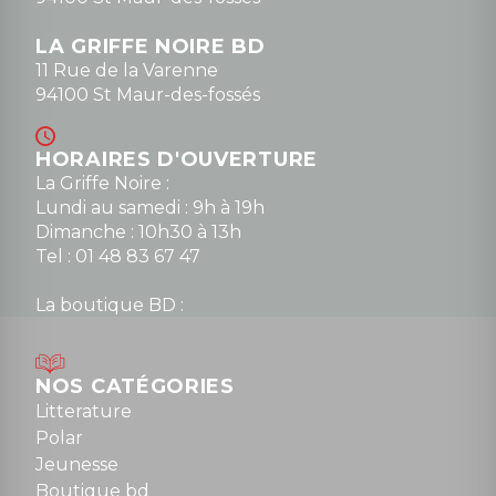
LA GRIFFE NOIRE BD
11 Rue de la Varenne
94100 St Maur-des-fossés
HORAIRES D'OUVERTURE
La Griffe Noire :
Lundi au samedi : 9h à 19h
Dimanche : 10h30 à 13h
Tel : 01 48 83 67 47
La boutique BD :
Lundi : 14h30 à 19h
Mardi au samedi : 10h à 13h / 14h à 19h
Dimanche : 10h30 à 12h30
NOS CATÉGORIES
Tel : 01 48 89 13 88
Litterature
Polar
Fermé le dimanche en Juillet et Août
Jeunesse
Boutique bd