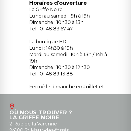
Horaires d'ouverture
La Griffe Noire :
Lundi au samedi : 9h à 19h
Dimanche : 10h30 à 13h
Tel : 01 48 83 67 47
La boutique BD :
Lundi : 14h30 à 19h
Mardi au samedi : 10h à 13h / 14h à
19h
Dimanche : 10h30 à 12h30
Tel : 01 48 89 13 88
Fermé le dimanche en Juillet et
Août
Contact
OÙ NOUS TROUVER ?
contact@la-griffe-noire.com
LA GRIFFE NOIRE
0148836747
2 Rue de la Varenne
94100 St Maur-des-fossés