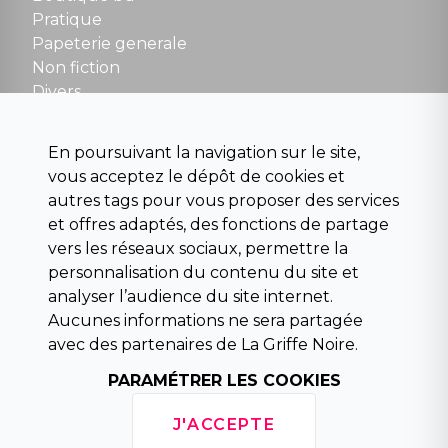
NOUS CONTACTER
Pratique
contact@la-griffe-noire.com
Papeterie generale
Non fiction
Divers
Science fiction
Beaux livres et art
En poursuivant la navigation sur le site,
Para scolaire
vous acceptez le dépôt de cookies et
Histoire
autres tags pour vous proposer des services
Pochoteque
et offres adaptés, des fonctions de partage
Pleiade
vers les réseaux sociaux, permettre la
personnalisation du contenu du site et
analyser l’audience du site internet.
Aucunes informations ne sera partagée
INFORMATIONS
avec des partenaires de La Griffe Noire.
Droit de rétractation
Conditions générales de vente
PARAMÉTRER LES COOKIES
Mentions légales
Horaires d'ouverture
J'ACCEPTE
La librairie