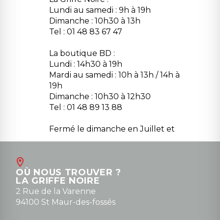
Lundi au samedi : 9h à 19h
Dimanche : 10h30 à 13h
Tel : 01 48 83 67 47
La boutique BD :
Lundi : 14h30 à 19h
Mardi au samedi : 10h à 13h / 14h à
19h
Dimanche : 10h30 à 12h30
Tel : 01 48 89 13 88
Fermé le dimanche en Juillet et
Août
Contact
OÙ NOUS TROUVER ?
contact@la-griffe-noire.com
LA GRIFFE NOIRE
0148836747
2 Rue de la Varenne
94100 St Maur-des-fossés