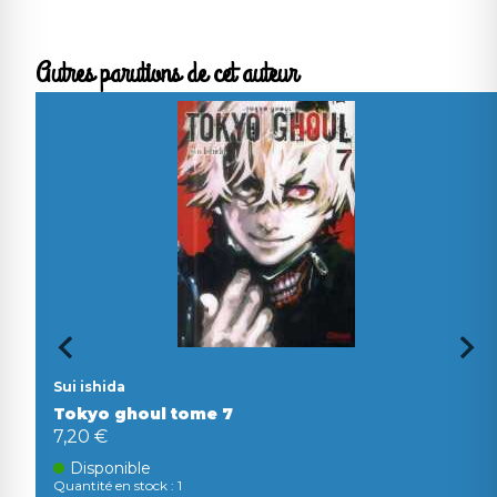
Autres parutions de cet auteur
Sui ishida
Tokyo ghoul tome 7
7,20 €
Disponible
Quantité en stock : 1