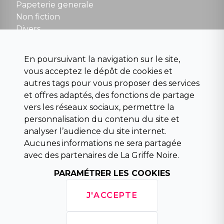
contact@la-griffe-noire.com
Papeterie generale
Non fiction
Divers
Science fiction
Beaux livres et art
En poursuivant la navigation sur le site,
Para scolaire
vous acceptez le dépôt de cookies et
Histoire
autres tags pour vous proposer des services
Pochoteque
et offres adaptés, des fonctions de partage
Pleiade
vers les réseaux sociaux, permettre la
personnalisation du contenu du site et
analyser l’audience du site internet.
Aucunes informations ne sera partagée
INFORMATIONS
avec des partenaires de La Griffe Noire.
Droit de rétractation
Conditions générales de vente
PARAMÉTRER LES COOKIES
Mentions légales
Horaires d'ouverture
J'ACCEPTE
La librairie
Politique de confidentialité