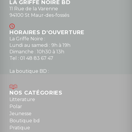
LA GRIFFE NOIRE BD
11 Rue de la Varenne
94100 St Maur-des-fossés
HORAIRES D'OUVERTURE
La Griffe Noire :
Lundi au samedi : 9h à 19h
Dimanche : 10h30 à 13h
Tel : 01 48 83 67 47
La boutique BD :
Lundi : 14h30 à 19h
Mardi au samedi : 10h à 13h / 14h à 19h
Dimanche : 10h30 à 12h30
NOS CATÉGORIES
Tel : 01 48 89 13 88
Litterature
Polar
Fermé le dimanche en Juillet et Août
Jeunesse
Boutique bd
NOUS CONTACTER
Pratique