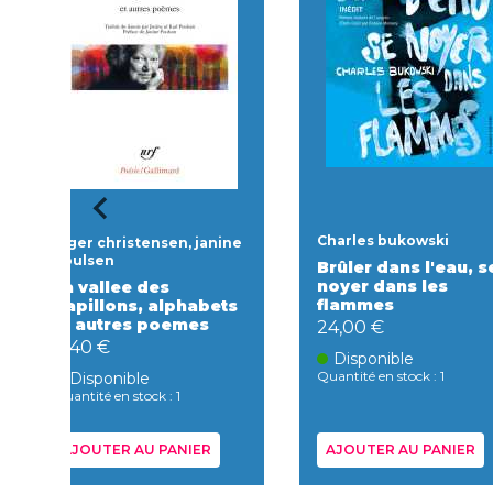
Charles bukowski
Inger christensen, janine
poulsen
Brûler dans l'eau, s
noyer dans les
La vallee des
flammes
papillons, alphabets
et autres poemes
24,00 €
11,40 €
Disponible
Quantité en stock : 1
Disponible
Quantité en stock : 1
AJOUTER AU PANIER
AJOUTER AU PANIER