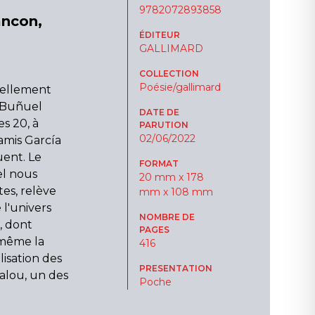
9782072893858
ancon,
ÉDITEUR
GALLIMARD
COLLECTION
Poésie/gallimard
sellement
 Buñuel
DATE DE
s 20, à
PARUTION
02/06/2022
amis García
uent. Le
FORMAT
el nous
20 mm x 178
es, relève
mm x 108 mm
l'univers
NOMBRE DE
e, dont
PAGES
 même la
416
lisation des
PRESENTATION
dalou, un des
Poche