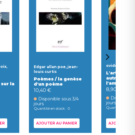
ovide
oix,
Edgar allan poe, jean-
louis curtis
L'art d'aime
autres pen
Poèmes / la genèse
l'amour
sur la
d'un poème
8,90 €
10,40 €
Disponible 
Disponible sous 3/4
jours
jours
Quantité en stoc
Quantité en stock : 0
ER
AJOUTER AU PANIER
AJOUTER AU 