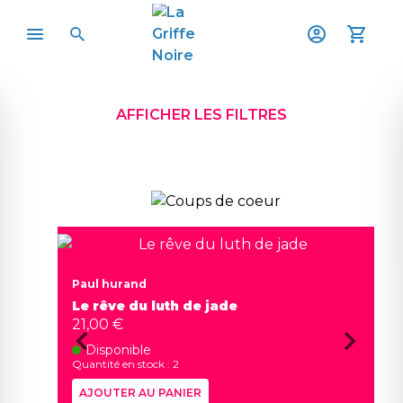
AFFICHER LES FILTRES
Paul hurand
Le rêve du luth de jade
21,00 €
Disponible
Quantité en stock : 2
AJOUTER AU PANIER