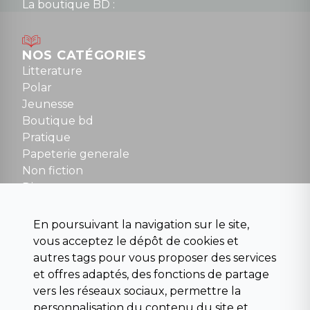
La boutique BD :
Lundi : 14h30 à 19h
Mardi au samedi : 10h à 13h / 14h à 19h
Dimanche : 10h30 à 12h30
NOS CATÉGORIES
Tel : 01 48 89 13 88
Litterature
Polar
Fermé le dimanche en Juillet et Août
Jeunesse
Boutique bd
NOUS CONTACTER
Pratique
contact@la-griffe-noire.com
Papeterie generale
Non fiction
Divers
Science fiction
Beaux livres et art
En poursuivant la navigation sur le site,
Para scolaire
vous acceptez le dépôt de cookies et
Histoire
autres tags pour vous proposer des services
Pochoteque
et offres adaptés, des fonctions de partage
Pleiade
vers les réseaux sociaux, permettre la
personnalisation du contenu du site et