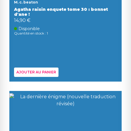
M. c. beaton
Agatha raisin enquete tome 30 : bonnet
d'ane !
14,90 €
Disponible
Quantité en stock : 1
AJOUTER AU PANIER