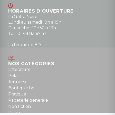
HORAIRES D'OUVERTURE
La Griffe Noire :
Lundi au samedi : 9h à 19h
Dimanche : 10h30 à 13h
Tel : 01 48 83 67 47
La boutique BD :
Lundi : 14h30 à 19h
Mardi au samedi : 10h à 13h / 14h à 19h
Dimanche : 10h30 à 12h30
NOS CATÉGORIES
Tel : 01 48 89 13 88
Litterature
Polar
Fermé le dimanche en Juillet et Août
Jeunesse
Boutique bd
NOUS CONTACTER
Pratique
contact@la-griffe-noire.com
Papeterie generale
Non fiction
Divers