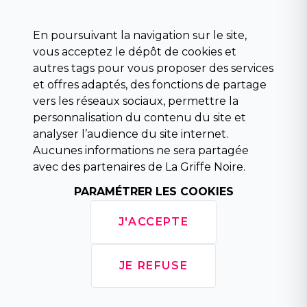
Science fiction
Beaux livres et art
En poursuivant la navigation sur le site,
Para scolaire
vous acceptez le dépôt de cookies et
Histoire
autres tags pour vous proposer des services
Pochoteque
et offres adaptés, des fonctions de partage
Pleiade
vers les réseaux sociaux, permettre la
personnalisation du contenu du site et
analyser l’audience du site internet.
Aucunes informations ne sera partagée
INFORMATIONS
avec des partenaires de La Griffe Noire.
Droit de rétractation
Conditions générales de vente
PARAMÉTRER LES COOKIES
Mentions légales
Horaires d'ouverture
J'ACCEPTE
La librairie
Politique de confidentialité
JE REFUSE
Copyright © 2026 La Griffe Noire, tous droits