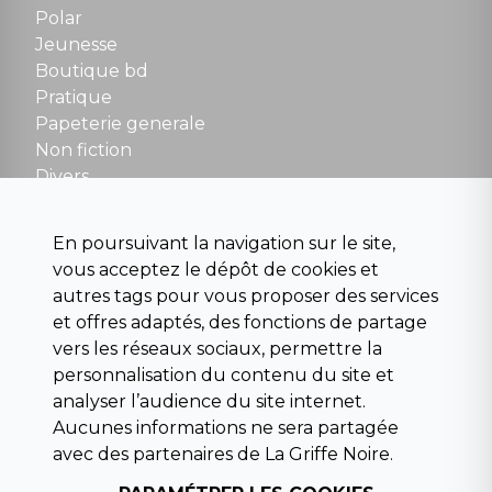
Polar
Fermé le dimanche en Juillet et Août
Jeunesse
Boutique bd
NOUS CONTACTER
Pratique
contact@la-griffe-noire.com
Papeterie generale
Non fiction
Divers
Science fiction
Beaux livres et art
En poursuivant la navigation sur le site,
Para scolaire
vous acceptez le dépôt de cookies et
Histoire
autres tags pour vous proposer des services
Pochoteque
et offres adaptés, des fonctions de partage
Pleiade
vers les réseaux sociaux, permettre la
personnalisation du contenu du site et
analyser l’audience du site internet.
Aucunes informations ne sera partagée
INFORMATIONS
avec des partenaires de La Griffe Noire.
Droit de rétractation
Conditions générales de vente