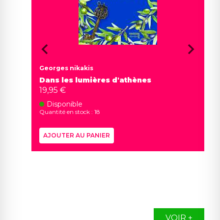
Georges nikakis
Dans les lumières d'athènes
19,95 €
Disponible
Quantité en stock : 18
AJOUTER AU PANIER
VOIR +