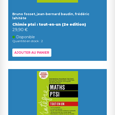
Bruno fosset, jean-bernard baudin, frédéric
lahitète
Chimie ptsi : tout-en-un (2e edition)
29,90 €
Disponible
Quantité en stock : 2
AJOUTER AU PANIER