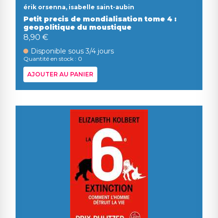
érik orsenna, isabelle saint-aubin
Petit precis de mondialisation tome 4 :
geopolitique du moustique
8,90 €
Disponible sous 3/4 jours
Quantité en stock : 0
AJOUTER AU PANIER