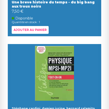
Une breve histoire du temps - du big bang
aux trous noirs
7,50 €
Disponible
Quantité en stock : 1
AJOUTER AU PANIER
Stéphane cardini, damien jurine, bernard salamito,