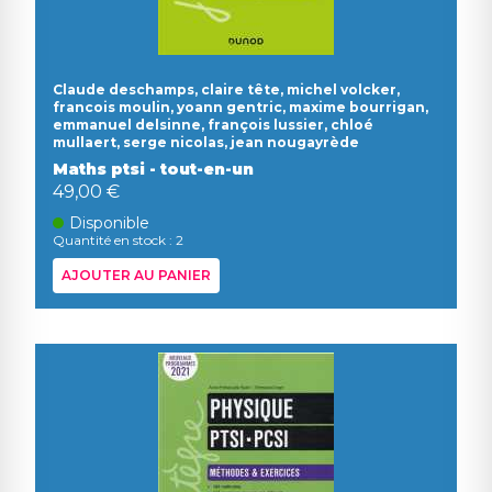
Claude deschamps, claire tête, michel volcker,
francois moulin, yoann gentric, maxime bourrigan,
emmanuel delsinne, françois lussier, chloé
mullaert, serge nicolas, jean nougayrède
Maths ptsi - tout-en-un
49,00 €
Disponible
Quantité en stock : 2
AJOUTER AU PANIER