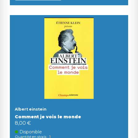
Albert einstein
Comment je vois le monde
8,00 €
Disponible
Quantité en stock : 1