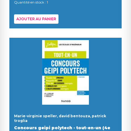
Quantité en stock : 1
AJOUTER AU PANIER
Marie-virginie speller, david bentouza, patrick
troglia
Concours geipi polytech - tout-en-un (4e