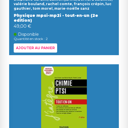
valérie bouland, rachel comte, françois crépin, luc
gauthier, tom morel, marie-noëlle sanz
Physique mpsi-mp2i - tout-en-un (2e
edition)
49,00 €
Disponible
Quantité en stock : 2
AJOUTER AU PANIER