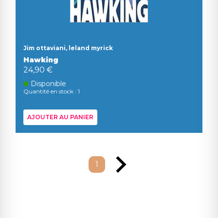
Jim ottaviani, leland myrick
Hawking
24,90 €
Disponible
Quantité en stock : 1
AJOUTER AU PANIER
1