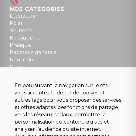
Mardi au samedi : 10h à 13h / 14h à 19h
Dimanche : 10h30 à 12h30
NOS CATÉGORIES
Tel : 01 48 89 13 88
Litterature
Polar
Fermé le dimanche en Juillet et Août
Jeunesse
Boutique bd
NOUS CONTACTER
Pratique
contact@la-griffe-noire.com
Papeterie generale
Non fiction
Divers
Science fiction
Beaux livres et art
En poursuivant la navigation sur le site,
Para scolaire
vous acceptez le dépôt de cookies et
Histoire
autres tags pour vous proposer des services
Pochoteque
et offres adaptés, des fonctions de partage
Pleiade
vers les réseaux sociaux, permettre la
personnalisation du contenu du site et
analyser l’audience du site internet.