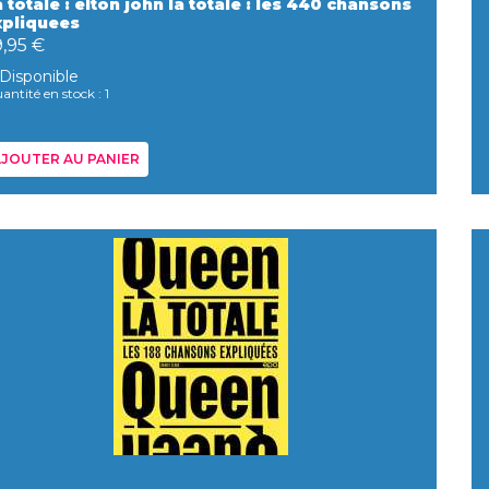
 totale : elton john la totale : les 440 chansons
xpliquees
9,95 €
Disponible
antité en stock : 1
JOUTER AU PANIER