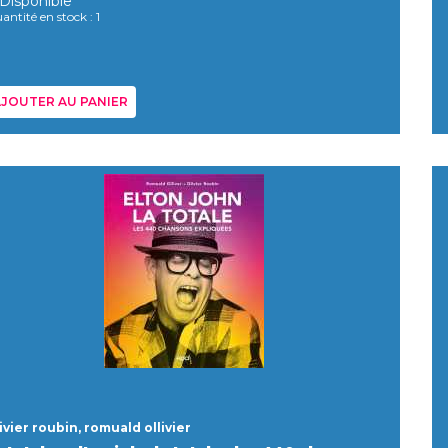
Disponible
antité en stock : 1
JOUTER AU PANIER
ivier roubin, romuald ollivier