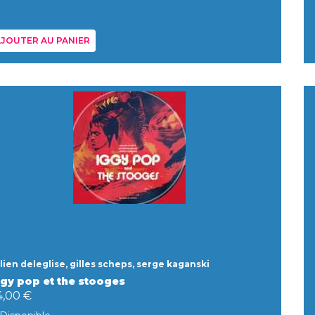
JOUTER AU PANIER
lien deleglise, gilles scheps, serge kaganski
ggy pop et the stooges
4,00 €