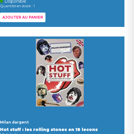
Disponible
Quantité en stock : 1
AJOUTER AU PANIER
Milan dargent
Hot stuff : les rolling stones en 18 lecons