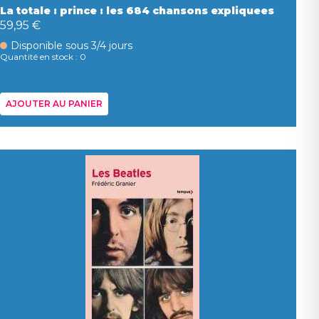
La totale : prince : les 684 chansons expliquees
59,95 €
Disponible sous 3/4 jours
Quantité en stock : 0
AJOUTER AU PANIER