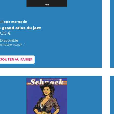
ilippe margotin
e grand atlas du jazz
9,95 €
Disponible
antité en stock : 1
JOUTER AU PANIER