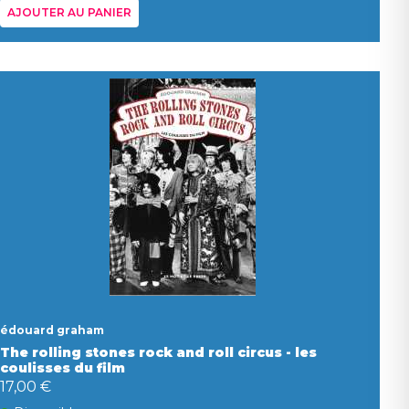
AJOUTER AU PANIER
édouard graham
The rolling stones rock and roll circus - les
coulisses du film
17,00 €