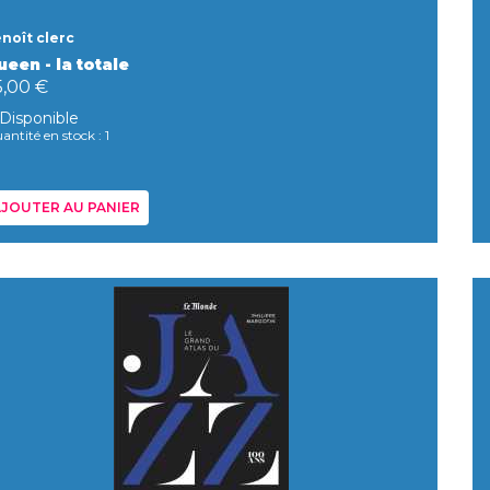
noît clerc
een - la totale
5,00 €
Disponible
antité en stock : 1
JOUTER AU PANIER