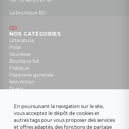
Tel : 01 48 83 67 47
La boutique BD :
Lundi : 14h30 à 19h
Mardi au samedi : 10h à 13h / 14h à 19h
Dimanche : 10h30 à 12h30
NOS CATÉGORIES
Tel : 01 48 89 13 88
Litterature
Polar
Fermé le dimanche en Juillet et Août
Jeunesse
Boutique bd
NOUS CONTACTER
Pratique
contact@la-griffe-noire.com
Papeterie generale
Non fiction
Divers
Science fiction
Beaux livres et art
En poursuivant la navigation sur le site,
Para scolaire
vous acceptez le dépôt de cookies et
Histoire
autres tags pour vous proposer des services
Pochoteque
et offres adaptés, des fonctions de partage