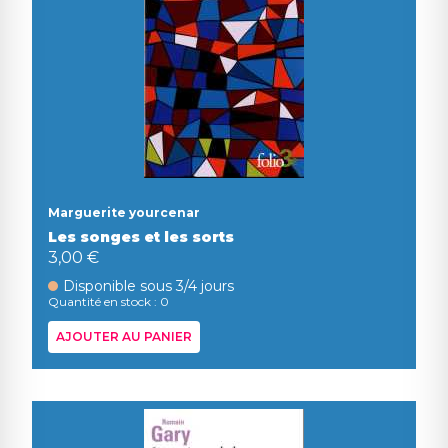
Marguerite yourcenar
Les songes et les sorts
3,00 €
Disponible sous 3/4 jours
Quantité en stock : 0
AJOUTER AU PANIER