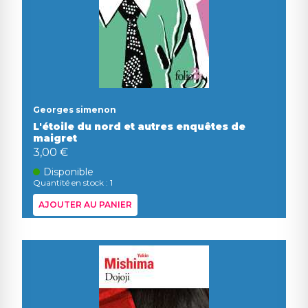
Georges simenon
L'étoile du nord et autres enquêtes de
maigret
3,00 €
Disponible
Quantité en stock : 1
AJOUTER AU PANIER