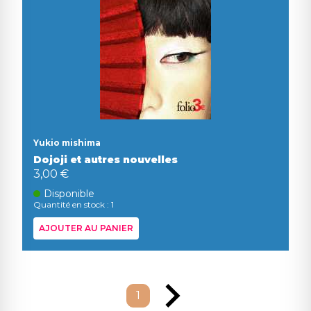
Yukio mishima
Dojoji et autres nouvelles
3,00 €
Disponible
Quantité en stock : 1
AJOUTER AU PANIER
1