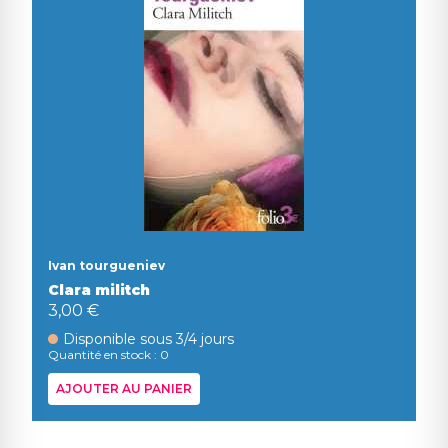
Ivan tourgueniev
Clara militch
3,00 €
Disponible sous 3/4 jours
Quantité en stock : 0
AJOUTER AU PANIER