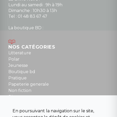
Lundi au samedi : 9h à 19h
Dimanche : 10h30 à 13h
Tel : 01 48 83 67 47
La boutique BD :
Lundi : 14h30 à 19h
Mardi au samedi : 10h à 13h / 14h à 19h
Dimanche : 10h30 à 12h30
NOS CATÉGORIES
Tel : 01 48 89 13 88
Litterature
Polar
Fermé le dimanche en Juillet et Août
Jeunesse
Boutique bd
NOUS CONTACTER
Pratique
contact@la-griffe-noire.com
Papeterie generale
Non fiction
Divers
Science fiction
Beaux livres et art
En poursuivant la navigation sur le site,
Para scolaire