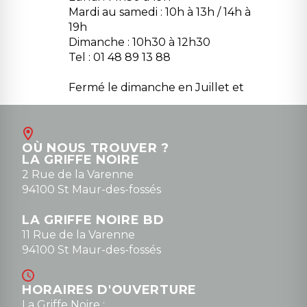
Mardi au samedi : 10h à 13h / 14h à
19h
Dimanche : 10h30 à 12h30
Tel : 01 48 89 13 88
Fermé le dimanche en Juillet et
Août
Contact
OÙ NOUS TROUVER ?
contact@la-griffe-noire.com
LA GRIFFE NOIRE
0148836747
2 Rue de la Varenne
94100 St Maur-des-fossés
LA GRIFFE NOIRE BD
11 Rue de la Varenne
94100 St Maur-des-fossés
HORAIRES D'OUVERTURE
La Griffe Noire :