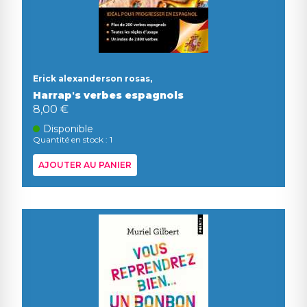
Erick alexanderson rosas,
Harrap's verbes espagnols
8,00 €
Disponible
Quantité en stock : 1
AJOUTER AU PANIER