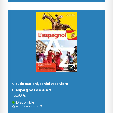
Claude mariani, daniel vassiviere
L'espagnol de a à z
13,50 €
Disponible
Quantité en stock : 3