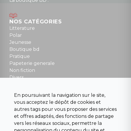
La boutique BD :
Lundi : 14h30 à 19h
Mardi au samedi : 10h à 13h / 14h à 19h
Dimanche : 10h30 à 12h30
NOS CATÉGORIES
Tel : 01 48 89 13 88
Litterature
Polar
Fermé le dimanche en Juillet et Août
Jeunesse
Boutique bd
NOUS CONTACTER
Pratique
contact@la-griffe-noire.com
Papeterie generale
Non fiction
Divers
Science fiction
Beaux livres et art
En poursuivant la navigation sur le site,
Para scolaire
vous acceptez le dépôt de cookies et
Histoire
autres tags pour vous proposer des services
Pochoteque
et offres adaptés, des fonctions de partage
Pleiade
vers les réseaux sociaux, permettre la
personnalisation du contenu du site et