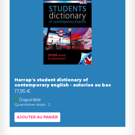
Harrap's student dictionary of
contemporary english - autorise au bac
17,95 €
Disponible
Quantité en stock : 2
AJOUTER AU PANIER