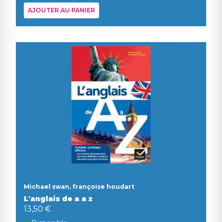
AJOUTER AU PANIER
Michael swan, françoise houdart
L'anglais de a a z
13,50 €