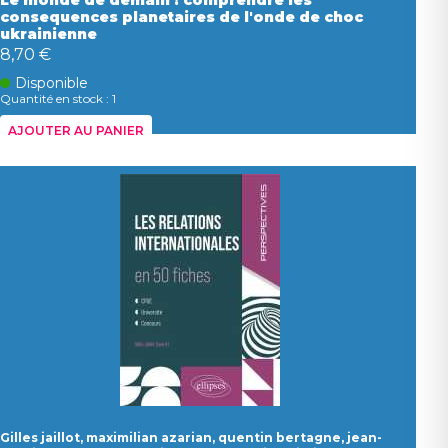
Le monde de demain : comprendre les
consequences planetaires de l'onde de choc
ukrainienne
8,70 €
Disponible
Quantité en stock : 1
AJOUTER AU PANIER
Gilles jaillot, maximilian azarian, quentin bertagne, jean-