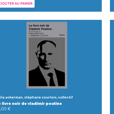
JOUTER AU PANIER
lia ackerman, stéphane courtois, collectif
 livre noir de vladimir poutine
0,00 €