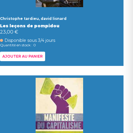
Christophe tardieu, david lisnard
Les leçons de pompidou
23,00 €
Disponible sous 3/4 jours
Quantité en stock : 0
AJOUTER AU PANIER