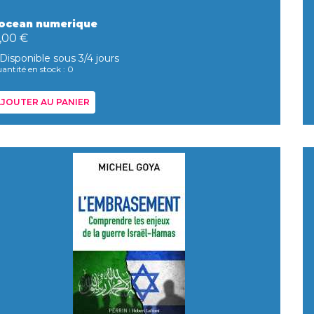
'ocean numerique
,00 €
Disponible sous 3/4 jours
antité en stock : 0
JOUTER AU PANIER