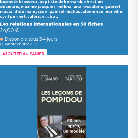
baptiste brasseur, baptiste debernardi, christian
desmaris, maxime jacquier, mélina lanzi-escalona, gabriel
macia, théo maleysson, gabriel michau, clémence monville,
cyril permet, valérian rabot,
Les relations internationales en 50 fiches
24,00 €
Disponible sous 3/4 jours
Quantité en stock : 0
AJOUTER AU PANIER