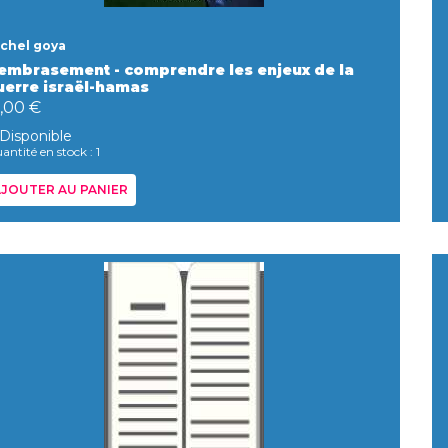
chel goya
'embrasement - comprendre les enjeux de la
uerre israël-hamas
9,00 €
Disponible
antité en stock : 1
JOUTER AU PANIER