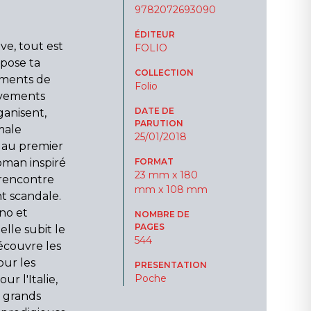
9782072693090
ÉDITEUR
ve, tout est
FOLIO
mpose ta
COLLECTION
ements de
Folio
uvements
DATE DE
ganisent,
PARUTION
male
25/01/2018
e au premier
roman inspiré
FORMAT
23 mm x 180
 rencontre
mm x 108 mm
nt scandale.
ano et
NOMBRE DE
PAGES
elle subit le
544
couvre les
our les
PRESENTATION
Poche
 l'Italie,
e grands