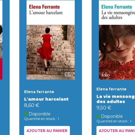
Elena ferrante
Elena ferrante
La vie mensong
L'amour harcelant
des adultes
8,60 €
9,50 €
Disponible
Disponible
Quantité en stock : 1
Quantité en stock : 1
AJOUTER AU PANIER
AJOUTER AU PANI