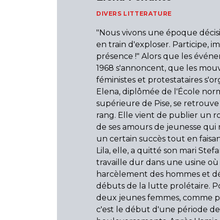
DIVERS LITTERATURE
"Nous vivons une époque décisi
en train d'exploser. Participe, i
présence !" Alors que les évén
1968 s'annoncent, que les mo
féministes et protestataires s'or
Elena, diplômée de l'École nor
supérieure de Pise, se retrouv
rang. Elle vient de publier un 
de ses amours de jeunesse qui
un certain succès tout en faisa
Lila, elle, a quitté son mari Stef
travaille dur dans une usine où 
harcèlement des hommes et dé
débuts de la lutte prolétaire. P
deux jeunes femmes, comme pour
c'est le début d'une période d