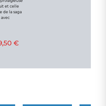
 prodigieuse
it et celle
e de la saga
t avec
9,50 €