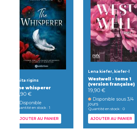
Lena kiefer, kiefer-l
Westwell - tome 1
Anita rigins
(version française)
The whisperer
19,90 €
17,90 €
Disponible sous 3/4
Disponible
jours
Quantité en stock : 1
Quantité en stock : 0
AJOUTER AU PANIER
AJOUTER AU PANIER