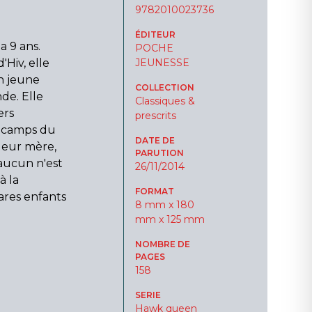
9782010023736
ÉDITEUR
 a 9 ans.
POCHE
'Hiv, elle
JEUNESSE
on jeune
COLLECTION
de. Elle
Classiques &
ers
prescrits
es camps du
DATE DE
leur mère,
PARUTION
aucun n'est
26/11/2014
à la
FORMAT
rares enfants
8 mm x 180
mm x 125 mm
NOMBRE DE
PAGES
158
SERIE
Hawk queen