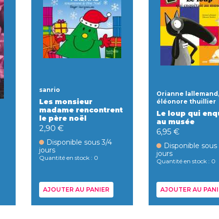
sanrio
Orianne lallemand
Les monsieur
éléonore thuillier
madame rencontrent
Le loup qui enq
le père noël
au musée
2,90 €
6,95 €
Disponible sous 3/4
Disponible sous
jours
jours
Quantité en stock : 0
Quantité en stock : 0
AJOUTER AU PANIER
AJOUTER AU PANI