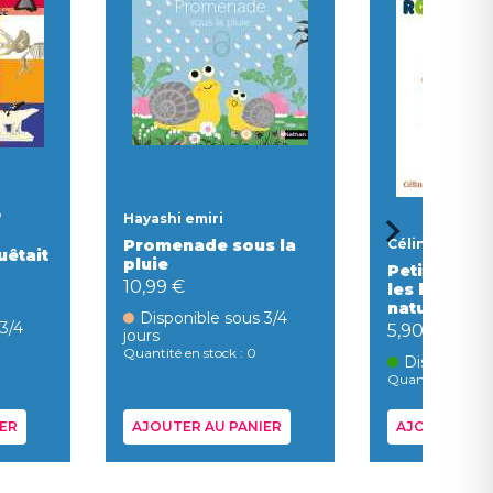
,
Hayashi emiri
Promenade sous la
Céline alvare
uêtait
pluie
Petite poul
10,99 €
les lectures
naturelles
Disponible sous 3/4
 3/4
5,90 €
jours
Quantité en stock : 0
Disponible
Quantité en stock
ER
AJOUTER AU PANIER
AJOUTER AU 