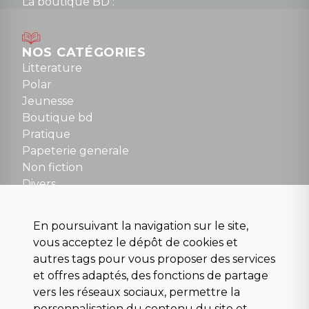
La boutique BD :
Lundi : 14h30 à 19h
Mardi au samedi : 10h à 13h / 14h à 19h
Dimanche : 10h30 à 12h30
NOS CATÉGORIES
Tel : 01 48 89 13 88
Litterature
Polar
Fermé le dimanche en Juillet et Août
Jeunesse
Boutique bd
NOUS CONTACTER
Pratique
contact@la-griffe-noire.com
Papeterie generale
Non fiction
Divers
Science fiction
Beaux livres et art
En poursuivant la navigation sur le site,
Para scolaire
vous acceptez le dépôt de cookies et
Histoire
autres tags pour vous proposer des services
Pochoteque
et offres adaptés, des fonctions de partage
Pleiade
vers les réseaux sociaux, permettre la
personnalisation du contenu du site et