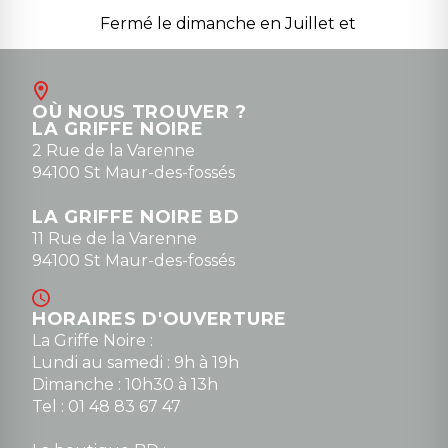
Fermé le dimanche en Juillet et
Août
Contact
OÙ NOUS TROUVER ?
contact@la-griffe-noire.com
LA GRIFFE NOIRE
0148836747
2 Rue de la Varenne
94100 St Maur-des-fossés
LA GRIFFE NOIRE BD
11 Rue de la Varenne
94100 St Maur-des-fossés
HORAIRES D'OUVERTURE
La Griffe Noire :
Lundi au samedi : 9h à 19h
Dimanche : 10h30 à 13h
Tel : 01 48 83 67 47