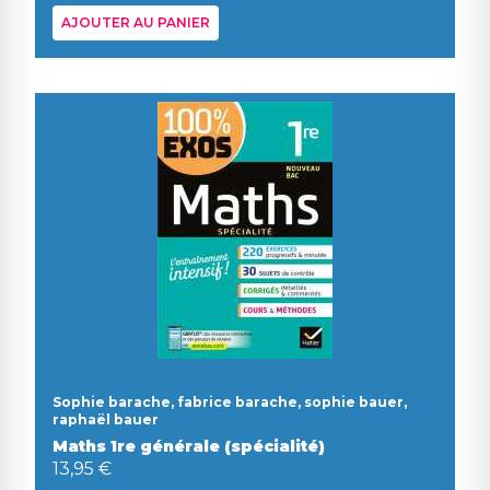
AJOUTER AU PANIER
Sophie barache, fabrice barache, sophie bauer,
raphaël bauer
Maths 1re générale (spécialité)
13,95 €