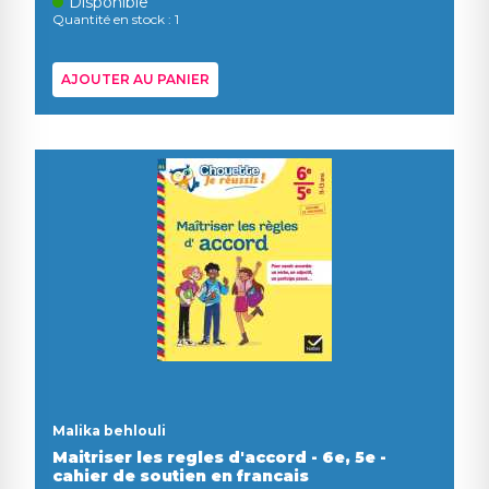
Disponible
Quantité en stock : 1
AJOUTER AU PANIER
Malika behlouli
Maitriser les regles d'accord - 6e, 5e -
cahier de soutien en francais