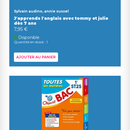
Sylvain audino, annie sussel
J'apprends l'anglais avec tommy et julie
dès 7 ans
7,95 €
Disponible
Quantité en stock : 1
AJOUTER AU PANIER