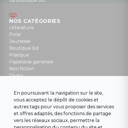
La boutique BD :
Lundi : 14h30 à 19h
Mardi au samedi : 10h à 13h / 14h à 19h
Dimanche : 10h30 à 12h30
NOS CATÉGORIES
Tel : 01 48 89 13 88
Litterature
Polar
Fermé le dimanche en Juillet et Août
Jeunesse
Boutique bd
NOUS CONTACTER
Pratique
contact@la-griffe-noire.com
Papeterie generale
Non fiction
Divers
Science fiction
Beaux livres et art
En poursuivant la navigation sur le site,
Para scolaire
vous acceptez le dépôt de cookies et
Histoire
autres tags pour vous proposer des services
Pochoteque
et offres adaptés, des fonctions de partage
Pleiade
vers les réseaux sociaux, permettre la
personnalisation du contenu du site et