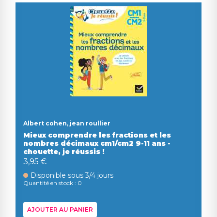
Albert cohen, jean roullier
Mieux comprendre les fractions et les
nombres décimaux cm1/cm2 9-11 ans -
chouette, je réussis !
3,95 €
Disponible sous 3/4 jours
Quantité en stock : 0
AJOUTER AU PANIER