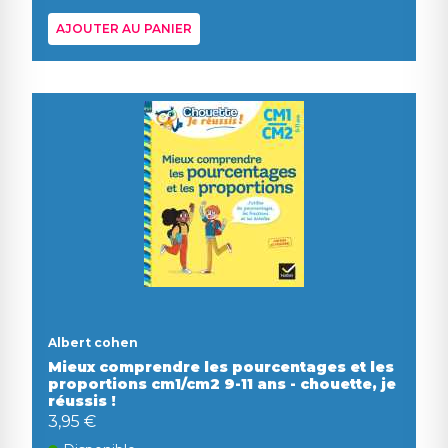
AJOUTER AU PANIER
Albert cohen
Mieux comprendre les pourcentages et les
proportions cm1/cm2 9-11 ans - chouette, je
réussis !
3,95 €