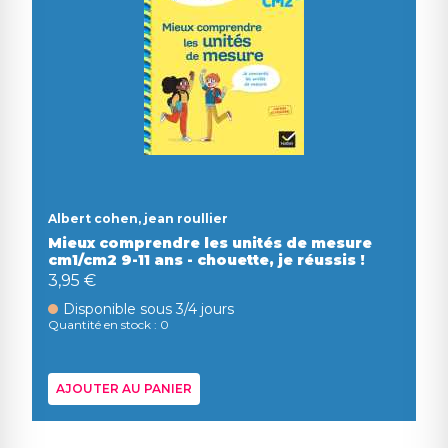
Albert cohen, jean roullier
Mieux comprendre les unités de mesure
cm1/cm2 9-11 ans - chouette, je réussis !
3,95 €
Disponible sous 3/4 jours
Quantité en stock : 0
AJOUTER AU PANIER