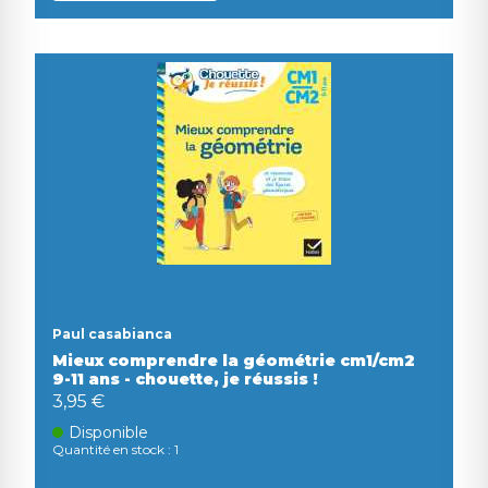
Paul casabianca
Mieux comprendre la géométrie cm1/cm2
9-11 ans - chouette, je réussis !
3,95 €
Disponible
Quantité en stock : 1