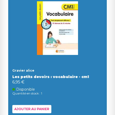
Gravier alice
Les petits devoirs : vocabulaire - cm1
6,95 €
Disponible
Quantité en stock : 1
AJOUTER AU PANIER