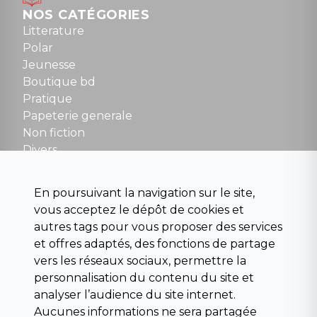
Dimanche : 10h30 à 12h30
NOS CATÉGORIES
Tel : 01 48 89 13 88
Litterature
Polar
Fermé le dimanche en Juillet et Août
Jeunesse
Boutique bd
NOUS CONTACTER
Pratique
contact@la-griffe-noire.com
Papeterie generale
Non fiction
Divers
Science fiction
Beaux livres et art
En poursuivant la navigation sur le site,
Para scolaire
vous acceptez le dépôt de cookies et
Histoire
autres tags pour vous proposer des services
Pochoteque
et offres adaptés, des fonctions de partage
Pleiade
vers les réseaux sociaux, permettre la
personnalisation du contenu du site et
analyser l’audience du site internet.
Aucunes informations ne sera partagée