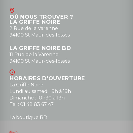
Contact
OÙ NOUS TROUVER ?
contact@la-griffe-noire.com
LA GRIFFE NOIRE
0148836747
2 Rue de la Varenne
94100 St Maur-des-fossés
LA GRIFFE NOIRE BD
11 Rue de la Varenne
94100 St Maur-des-fossés
HORAIRES D'OUVERTURE
La Griffe Noire :
Lundi au samedi : 9h à 19h
Dimanche : 10h30 à 13h
Tel : 01 48 83 67 47
La boutique BD :
Lundi : 14h30 à 19h
Mardi au samedi : 10h à 13h / 14h à 19h